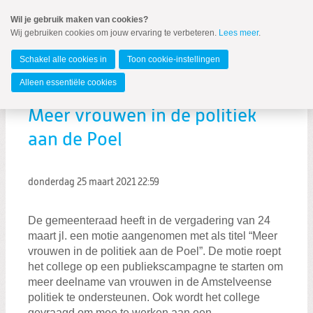
Spring
Wil je gebruik maken van cookies?
naar
Wij gebruiken cookies om jouw ervaring te verbeteren.
Lees meer
.
MENU
Spring
naar
Amstelveen
de
Schakel alle cookies in
Toon cookie-instellingen
inhoud
Spring
Alleen essentiële cookies
naar
het
Meer vrouwen in de politiek
hoofdmenu
aan de Poel
donderdag 25 maart 2021
22:59
De gemeenteraad heeft in de vergadering van 24
maart jl. een motie aangenomen met als titel “Meer
Zoeken:
vrouwen in de politiek aan de Poel”. De motie roept
Zoeken
het college op een publiekscampagne te starten om
meer deelname van vrouwen in de Amstelveense
politiek te ondersteunen. Ook wordt het college
gevraagd om mee te werken aan een