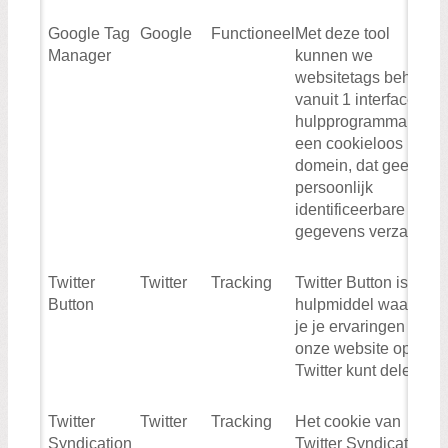
Google Tag
Google
Functioneel
Met deze tool
Manager
kunnen we
websitetags beheren
vanuit 1 interface. Dit
hulpprogramma is
een cookieloos
domein, dat geen
persoonlijk
identificeerbare
gegevens verzamelt
Twitter
Twitter
Tracking
Twitter Button is een
Button
hulpmiddel waarmee
je je ervaringen op
onze website op
Twitter kunt delen.
Twitter
Twitter
Tracking
Het cookie van
Syndication
Twitter Syndication