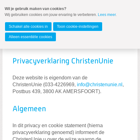
Spring
Wil je gebruik maken van cookies?
naar
Wij gebruiken cookies om jouw ervaring te verbeteren.
Lees meer
.
MENU
Spring
naar
Amstelveen
de
Schakel alle cookies in
Toon cookie-instellingen
inhoud
Spring
Alleen essentiële cookies
naar
Privacy statement
het
hoofdmenu
Privacyverklaring ChristenUnie
Deze website is eigendom van de
ChristenUnie (033-4226969,
info@christenunie.nl
,
Postbus 439, 3800 AK AMERSFOORT).
Algemeen
Zoeken:
Zoeken
In dit privacy en cookie statement (hierna
privacyverklaring genoemd) informeert de
ChristenUnie u over de wijze waarop de