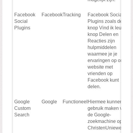
Facebook
Facebook
Tracking
Facebook Social
Social
Plugins zoals de
Plugins
knop Vind ik leuk, de
knop Delen en
Reacties zijn
hulpmiddelen
waarmee je je
ervaringen op onze
website met
vrienden op
Facebook kunt
delen.
Google
Google
Functioneel
Hiermee kunnen wij
Custom
gebruik maken van
Search
de Google-
zoekmachine op de
ChristenUniewebsite