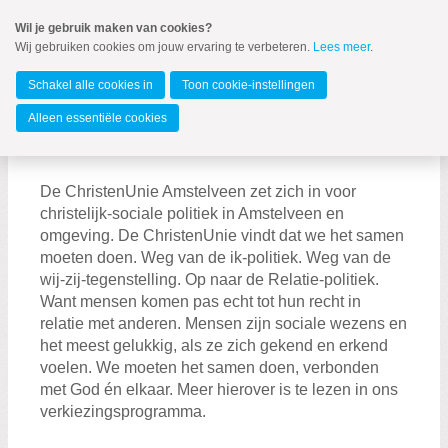
Spring
Wil je gebruik maken van cookies?
naar
Wij gebruiken cookies om jouw ervaring te verbeteren.
Lees meer
.
MENU
Spring
naar
Amstelveen
de
Schakel alle cookies in
Toon cookie-instellingen
inhoud
Spring
Alleen essentiële cookies
naar
Over ons
het
hoofdmenu
De ChristenUnie Amstelveen zet zich in voor
christelijk-sociale politiek in Amstelveen en
omgeving. De ChristenUnie vindt dat we het samen
Over ons
moeten doen. Weg van de ik-politiek. Weg van de
wij-zij-tegenstelling. Op naar de Relatie-politiek.
Geschiedenis
Want mensen komen pas echt tot hun recht in
Word lid
relatie met anderen. Mensen zijn sociale wezens en
het meest gelukkig, als ze zich gekend en erkend
voelen. We moeten het samen doen, verbonden
met God én elkaar. Meer hierover is te lezen in ons
verkiezingsprogramma.