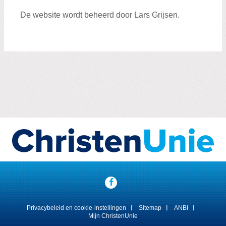
De website wordt beheerd door Lars Grijsen.
Visit
our
social
media
Privacybeleid en cookie-instellingen
Sitemap
ANBI
pages:
Mijn ChristenUnie