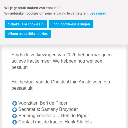
Spring
Wil je gebruik maken van cookies?
naar
Wij gebruiken cookies om jouw ervaring te verbeteren.
Lees meer
.
MENU
Spring
naar
Amstelveen
de
Schakel alle cookies in
Toon cookie-instellingen
inhoud
Spring
Alleen essentiële cookies
naar
Bestuur
het
hoofdmenu
Bestuur
Sinds de verkiezingen van 2026 hebben we geen
actieve fractie meer. We hebben nog wel een
Vacatures
bestuur:
Het bestuur van de ChristenUnie Amstelveen e.o.
bestaat uit:
Voorzitter: Bert de Pijper
Secretaris: Samany Bruynder
Penningmeester a.i.: Bert de Pijper
Zoeken:
Contact met de fractie: Henk Stoffels
Zoeken