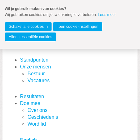
Spring
Wil je gebruik maken van cookies?
naar
Wij gebruiken cookies om jouw ervaring te verbeteren.
Lees meer
.
MENU
Spring
naar
Amstelveen
de
Schakel alle cookies in
Toon cookie-instellingen
inhoud
Spring
Alleen essentiële cookies
naar
Sitemap
het
hoofdmenu
Standpunten
Onze mensen
Bestuur
Vacatures
Resultaten
Doe mee
Zoeken:
Over ons
Zoeken
Geschiedenis
Word lid