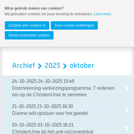
Spring
Wil je gebruik maken van cookies?
naar
Wij gebruiken cookies om jouw ervaring te verbeteren.
Lees meer
.
MENU
Spring
naar
Amstelveen
de
Schakel alle cookies in
Toon cookie-instellingen
inhoud
Spring
Alleen essentiële cookies
naar
het
hoofdmenu
Archief
2025
oktober
24-10-2025
24-10-2025 15:49
Doorrekening verkiezingsprogramma: 7 redenen
om op de ChristenUnie te stemmen
Zoeken:
21-10-2025
21-10-2025 16:30
Zoeken
Dianne wilt opstaan voor het goede!
03-10-2025
03-10-2025 16:21
ChristenUnie bij het anti-racismedebat