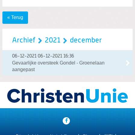
« Terug
Archief
2021
december
06-12-2021
06-12-2021 16:36
Gevaarlijke oversteek Gondel - Groenelaan
aangepast
Visit
our
social
media