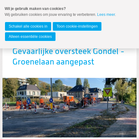
Spring
Wil je gebruik maken van cookies?
naar
Wij gebruiken cookies om jouw ervaring te verbeteren.
Lees meer
.
MENU
Spring
naar
Amstelveen
de
Schakel alle cookies in
Toon cookie-instellingen
inhoud
Spring
Alleen essentiële cookies
naar
het
Gevaarlijke oversteek Gondel -
hoofdmenu
Groenelaan aangepast
Zoeken:
Zoeken