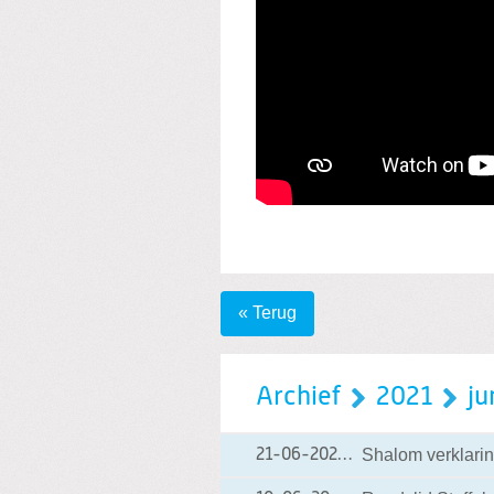
« Terug
Archief
2021
ju
Shalom verklari
21-06-2021
21-06-2021 22:21