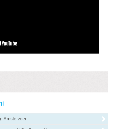
ni
ng Amstelveen