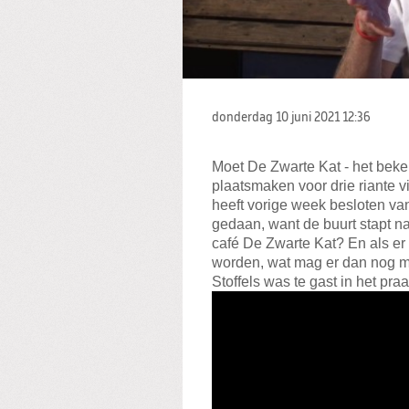
donderdag 10 juni 2021
12:36
Moet De Zwarte Kat - het beke
plaatsmaken voor drie riante v
heeft vorige week besloten va
gedaan, want de buurt stapt na
café De Zwarte Kat? En als e
worden, wat mag er dan nog m
Stoffels was te gast in het pr