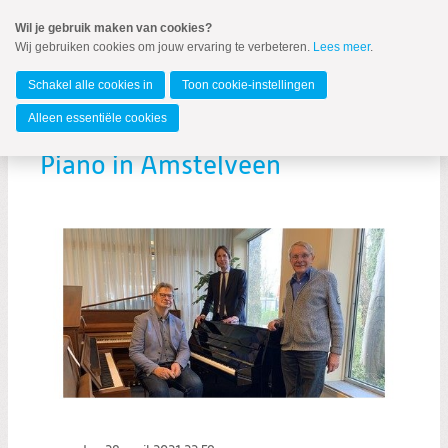
Spring
Wil je gebruik maken van cookies?
naar
Wij gebruiken cookies om jouw ervaring te verbeteren.
Lees meer
.
MENU
Spring
naar
Amstelveen
de
Schakel alle cookies in
Toon cookie-instellingen
inhoud
Spring
Alleen essentiële cookies
naar
het
Piano in Amstelveen
hoofdmenu
Zoeken:
Zoeken