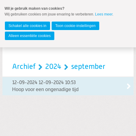
Spring
Wil je gebruik maken van cookies?
naar
Wij gebruiken cookies om jouw ervaring te verbeteren.
Lees meer
.
MENU
Spring
naar
Amstelveen
de
Schakel alle cookies in
Toon cookie-instellingen
inhoud
Spring
Alleen essentiële cookies
naar
het
hoofdmenu
Archief
2024
september
12-09-2024
12-09-2024 10:53
Hoop voor een ongenadige tijd
Zoeken:
Zoeken