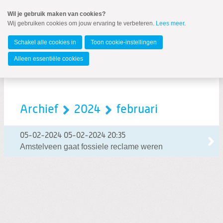
Spring
Wil je gebruik maken van cookies?
naar
Wij gebruiken cookies om jouw ervaring te verbeteren.
Lees meer
.
MENU
Spring
naar
Amstelveen
de
Schakel alle cookies in
Toon cookie-instellingen
inhoud
Spring
Alleen essentiële cookies
naar
het
hoofdmenu
Archief
2024
februari
05-02-2024
05-02-2024 20:35
Amstelveen gaat fossiele reclame weren
Zoeken:
Zoeken